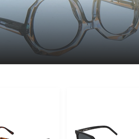
Maison Léo
Maui Jim
Medley
Medley Sport
Miu Miu
Montblanc
Morphoz
Nike
Oakley
Oakley Meta
Oliver Peoples
Paul & Joe