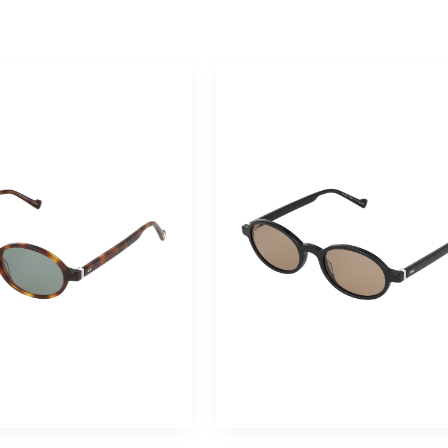
Homme
Baila
Mixte
Boss
Carolina Herrera
Carrera
Cartier
Charlie Chill
Chloé
Cosmopolitan
Dolce & Gabbana
Drew. S
Emporio Armani
Eyewear By David