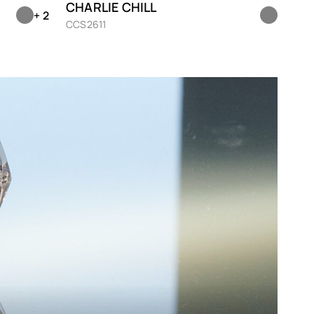
CHARLIE CHILL
+ 2
Marron
CCS2611
Mauve
Noir
Nude
Orange
Prune
Rose
Rouge
Transparent
Vert
Violet