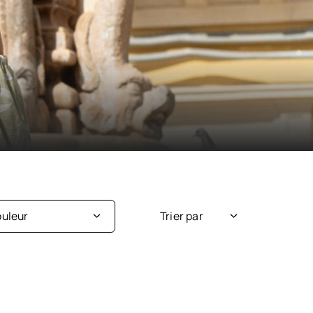
uleur
Trier par
Nouveauté
Argent
Popularité
Beige