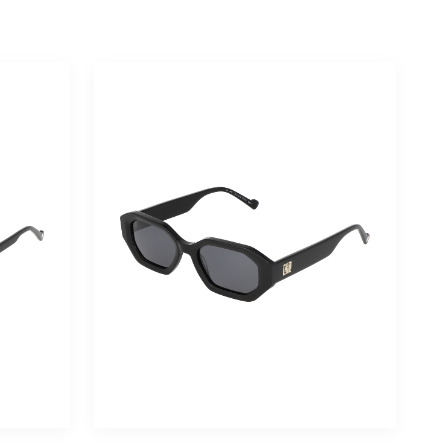
Blanc
Bleu
Bordeaux
Brun
Doré
Ecaille
Gris
Gris Métal
Jaune
Kaki
Lilas