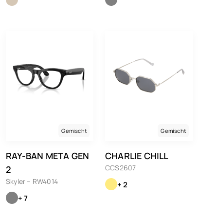
Gemischt
Gemischt
RAY-BAN META GEN
CHARLIE CHILL
CCS2607
2
Skyler – RW4014
+ 2
+ 7