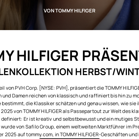
VON TOMMY HILFIGER
Y HILFIGER PRÄSEN
LLENKOLLEKTION HERBST/WIN
 von PVH Corp. [NYSE: PVH], präsentiert die TOMMY HILFIGER 
 und Damen reichen von klassisch und raffiniert bis hin zu m
lle bestimmt, die Klassiker schätzen und genau wissen, wie sie
n 2025 von TOMMY HILFIGER als Passepartout zur Welt des kla
efiniert: Er ist kreativ und selbstbewusst und ein mutiges S
 wurde von Safilo Group, einem weltweiten Marktführer im Pr
ober 2025 auf tommy.com, in TOMMY HILFIGER-Geschäften und 