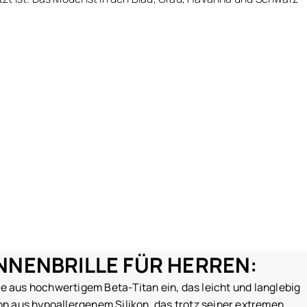
NENBRILLE FÜR HERREN:
le aus hochwertigem Beta-Titan ein, das leicht und langlebig
on aus hypoallergenem Silikon, das trotz seiner extremen