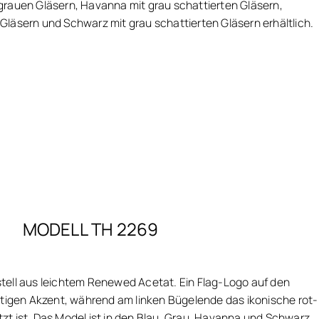
grauen Gläsern, Havanna mit grau schattierten Gläsern,
läsern und Schwarz mit grau schattierten Gläsern erhältlich.
MODELL TH 2269
tell aus leichtem Renewed Acetat. Ein Flag-Logo auf den
rtigen Akzent, während am linken Bügelende das ikonische rot-
t ist. Das Model ist in den Blau, Grau, Havanna und Schwarz