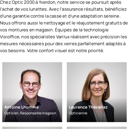
I Titane
Chez Optic 2000 à Yverdon, notre service se poursuit après
Lentilles de nuit
Jaguar
l’achat de vos lunettes. Avec l’assurance résultats, bénéficiez
Lunettes de sport adaptées à la vue
Jaw
d’une garantie contre la casse et d’une adaptation sereine.
Spécialiste Varilux
Limless
Nous offrons aussi le nettoyage et le réajustement gratuits de
Spécialiste progressifs
Maison Léo
vos montures en magasin. Équipés de la technologie
Spécialiste AVA (verres au centième)
Marc’o Polo
Visioffice, nos spécialistes Varilux réalisent avec précision les
Medley
mesures nécessaires pour des verres parfaitement adaptés à
VOIR TOUS LES SERVICES OPTIC 2000
Menrad
vos besoins. Votre confort visuel est notre priorité.
Morel
Polaroid
Polaroid Kids
Silhouette
Titan Flex
Whaoo
Andy Wolf
Caroline Abram
Antoine Lhomme
Laurence Thevenaz
Chantal Thomass
Opticien, Responsable magasin
Opticienne
Charriol
Fineline