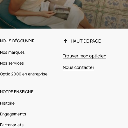
Tommy Hilfiger
Blackfin
Einstoffen
Eleven Paris
Humphrey’s
Ibizcus
NOUS DÉCOUVRIR
HAUT DE PAGE
Izipizi
Nos marques
Julbo
Trouver mon opticien
Kaleos
Nos services
Little Eleven Paris
Nous contacter
Nooz
Optic 2000 en entreprise
Oakley
Serengeti
NOTRE ENSEIGNE
UVEX
Histoire
VOIR TOUTES LES MARQUES OPTIC 2000
Engagements
Partenariats