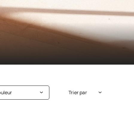
uleur
Trier par
Nouveauté
Argent
Popularité
Beige