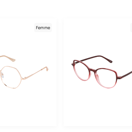
Homme
Baila
Mixte
Boss
Carolina Herrera
Femme
Carrera
Cartier
Charlie Chill
Chloé
Cosmopolitan
Dolce & Gabbana
Drew. S
Emporio Armani
Eyewear By David