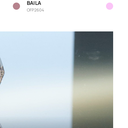
BAILA
Marron
OFP2604
Mauve
Noir
Nude
Orange
Prune
Rose
Rouge
Transparent
Vert
Violet