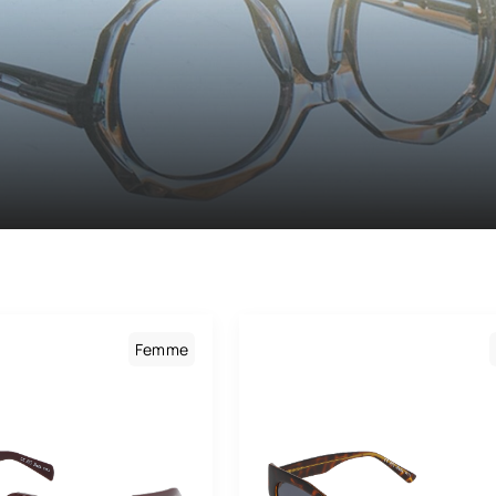
Maison Léo
Maui Jim
Medley
Medley Sport
Miu Miu
Montblanc
Morphoz
Nike
Femme
Oakley
Oakley Meta
Oliver Peoples
Paul & Joe