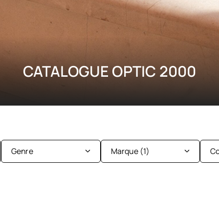
CATALOGUE OPTIC 2000
Genre
Marque
(1)
Co
Enfant
Femme
Ba&sh