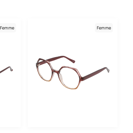
Blanc
Bleu
Femme
Femme
Bordeaux
Brun
Doré
Ecaille
Gris
Gris Métal
Jaune
Kaki
Lilas