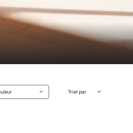
uleur
Trier par
Nouveauté
Argent
Popularité
Beige