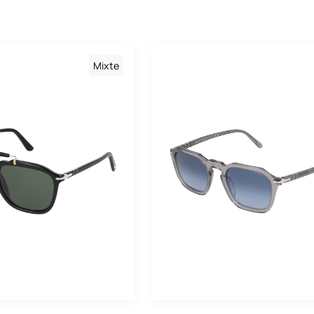
Homme
Baila
Mixte
Boss
Carolina Herrera
Mixte
Carrera
Cartier
Charlie Chill
Chloé
Cosmopolitan
Dolce & Gabbana
Drew. S
Emporio Armani
Eyewear By David