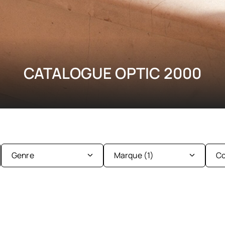
CATALOGUE OPTIC 2000
Genre
Marque
(1)
Co
Enfant
Femme
Ba&sh