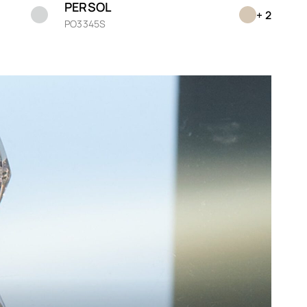
PERSOL
+ 2
Marron
PO3345S
Mauve
Noir
Nude
Orange
Prune
Rose
Rouge
Transparent
Vert
Violet