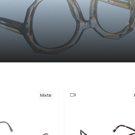
Maison Léo
Maui Jim
Medley
Medley Sport
Miu Miu
Montblanc
Morphoz
Nike
Mixte
Oakley
Oakley Meta
Oliver Peoples
Paul & Joe