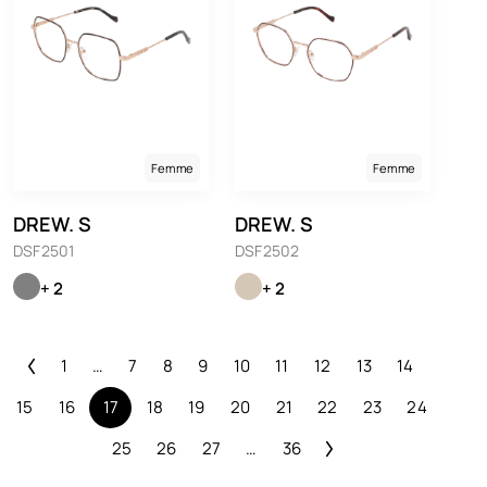
Femme
Femme
DREW. S
DREW. S
DSF2501
DSF2502
+ 2
+ 2
1
…
7
8
9
10
11
12
13
14
15
16
17
18
19
20
21
22
23
24
25
26
27
…
36