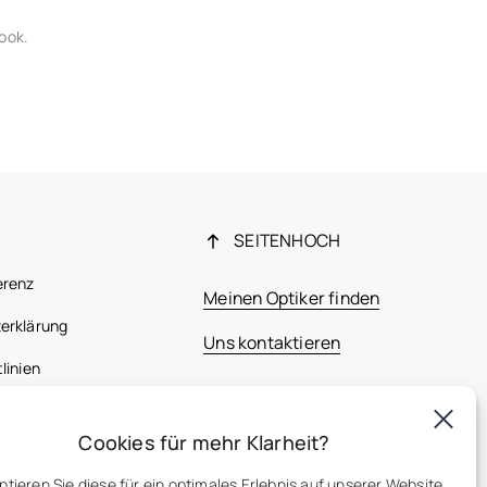
Look.
SEITENHOCH
erenz
Meinen Optiker finden
erklärung
Uns kontaktieren
linien
 Bestimmungen
Cookies für mehr Klarheit?
France
ptieren Sie diese für ein optimales Erlebnis auf unserer Website