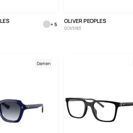
Maison Léo
Maui Jim
PLES
OLIVER PEOPLES
+ 5
Medley
0OV5183
Medley Sport
Miu Miu
Montblanc
Damen
Morphoz
Nike
Oakley
Oakley Meta
Oliver Peoples
Paul & Joe