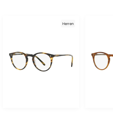
He
Ge
Herren