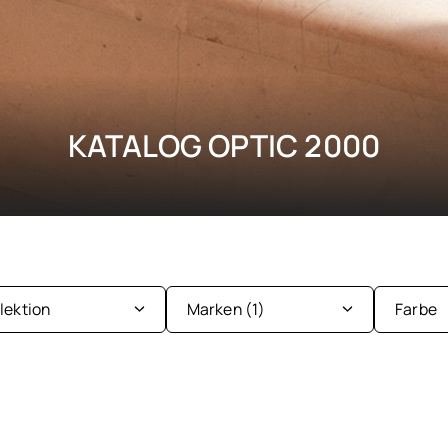
KATALOG OPTIC 2000
llektion
Marken
(1)
Farbe
nder
Be
men
Bl
Ba&sh