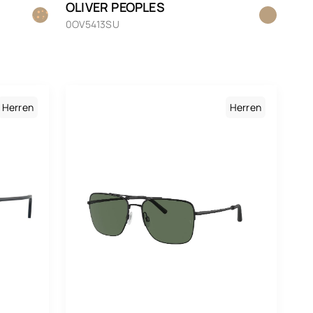
OLIVER PEOPLES
de
0OV5413SU
ange
laume
sa
Herren
Herren
t
hildpatt
hwarz
ber
ansparent
lett
iß