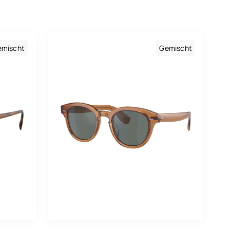
rdeauxrote
aun
emischt
Gemischt
lb
ld
au
ün
llbraun
aki
as
uve
tallgrau