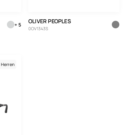
OLIVER PEOPLES
+ 5
0OV1343S
Herren