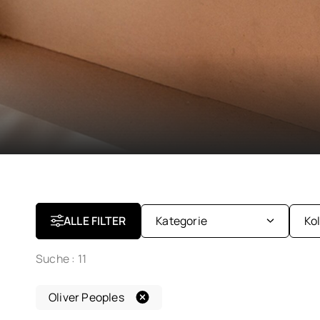
ALLE FILTER
Kategorie
Ko
Suche :
11
Brillen
Ki
Oliver Peoples
Sonnenbrillen
Da