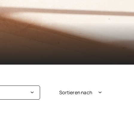
Sortieren nach
Neuheit
ige
Beliebtheit
au