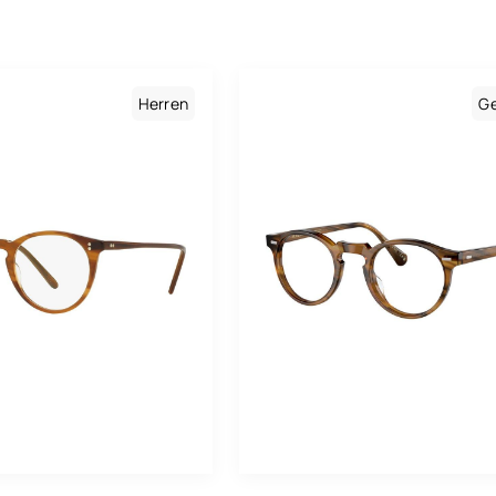
rren
Baila
Bo
mischt
Boss
Br
Carolina Herrera
Herren
G
Ge
Carrera
Go
Cartier
Gr
Charlie Chill
Gr
Chloé
He
Cosmopolitan
Kh
Dolce & Gabbana
Lil
Drew. S
Ma
Emporio Armani
Me
Eyewear By David