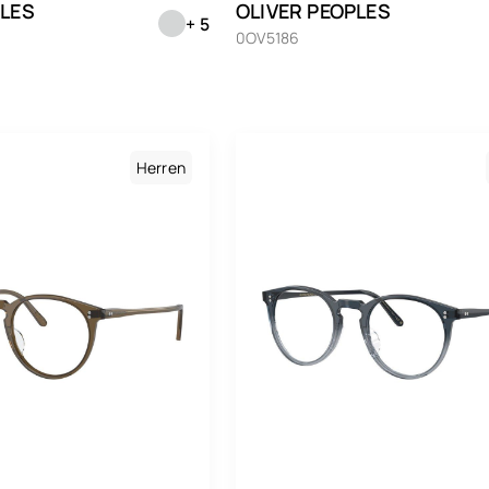
PLES
OLIVER PEOPLES
Beckham
+ 5
Nu
0OV5186
Façonnable
Or
Giorgio Armani
Pf
Gucci
Ro
Herren
Hugo
Ro
Ibizcus
Sc
Jaw
Julbo
Sc
Kumquat
Sil
Limless
Tr
Little Paul & Joe
Vio
Longchamp
We