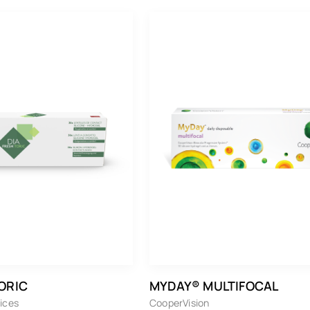
Monatslinsen
6er Packung
12er Packung
30er Packung
90er Packung
ORIC
MYDAY® MULTIFOCAL
ices
CooperVision