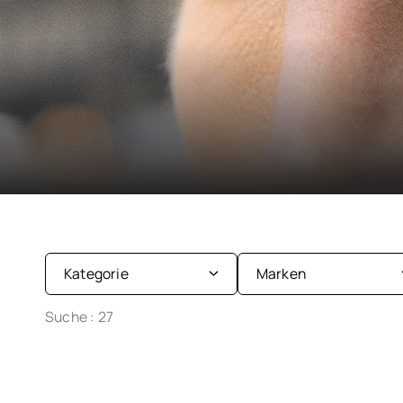
Kategorie
Marken
Suche :
27
Augentropfen
Coopervision
Pflegeprodukte
Johnson & Johnson