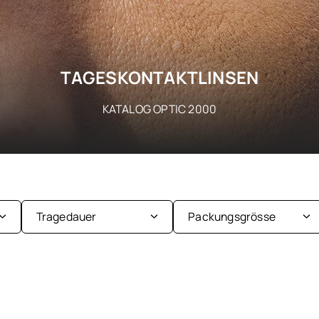
TAGESKONTAKTLINSEN
KATALOG OPTIC 2000
Tragedauer
Packungsgrösse
2-Wochenlinsen
10er Packung
Tageslinsen
2er Packung