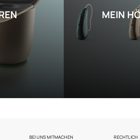
ÖREN
MEIN H
en
Entdecken Sie alle Optic 20
BEI UNS MITMACHEN
RECHTLICH