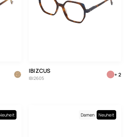
IBIZCUS
+ 2
IBI2605
Neuheit
Damen
Neuheit