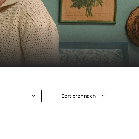
Sortieren nach
Neuheit
ige
Beliebtheit
au