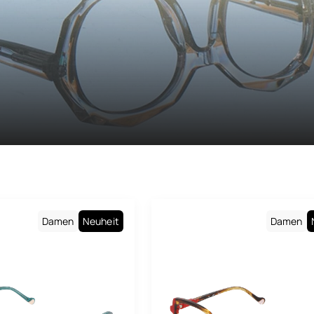
Maison Léo
Maui Jim
Medley
Medley Sport
Miu Miu
Montblanc
Morphoz
Nike
Damen
Neuheit
Damen
Oakley
Oakley Meta
Oliver Peoples
Paul & Joe