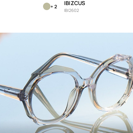
IBIZCUS
Beckham
+ 2
Nu
IBI2602
Façonnable
Or
Giorgio Armani
Pf
Gucci
Ro
Hugo
Ro
Ibizcus
Sc
Jaw
Julbo
Sc
Kumquat
Sil
Limless
Tr
Little Paul & Joe
Vio
Longchamp
We