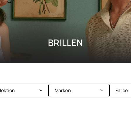
BRILLEN
llektion
Marken
Farbe
nder
Be
men
Bl
Ba&sh