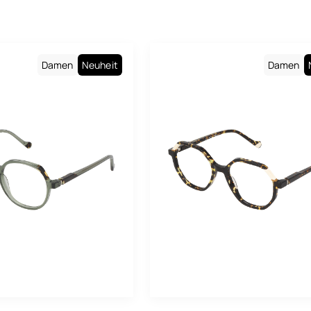
rren
Baila
Bo
mischt
Boss
Br
Carolina Herrera
Damen
Neuheit
Damen
Ge
Carrera
Go
Cartier
Gr
Charlie Chill
Gr
Chloé
He
Cosmopolitan
Kh
Dolce & Gabbana
Lil
Drew. S
Ma
Emporio Armani
Me
Eyewear By David