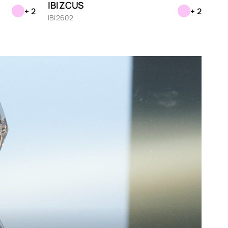
IBIZCUS
+ 2
+ 2
de
IBI2602
ange
laume
sa
t
hildpatt
hwarz
ber
ansparent
lett
iß