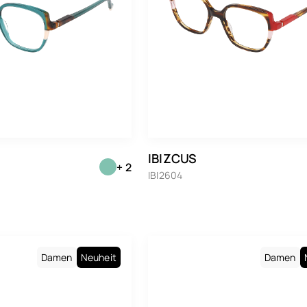
Persol
Polaroid
Prada
Ray-Ban
Ray-Ban Meta Gen 1
Ray-Ban Meta Gen 2
IBIZCUS
+ 2
Saint Laurent
IBI2604
Seiko
Tom Ford
Tommy Hilfiger
Damen
Neuheit
Damen
Vogue Eyewear
Whaoo