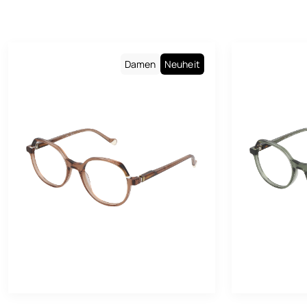
He
Ge
Damen
Neuheit