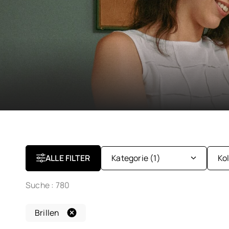
ALLE FILTER
Kategorie
(1)
Ko
Suche :
780
Brillen
Ki
Brillen
Sonnenbrillen
Da