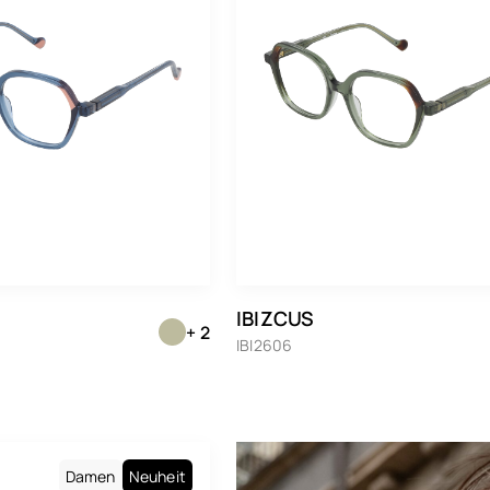
IBIZCUS
+ 2
IBI2606
Damen
Neuheit