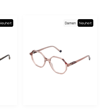
rdeauxrote
aun
Neuheit
Damen
Neuheit
lb
ld
au
ün
llbraun
aki
as
uve
tallgrau