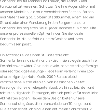
Sonnenbrillen für Männer und Frauen, die Ästhetik und
Funktionalität vereinen. Schützen Sie Ihre Augen stilvoll mit
unseren Modellen, die es in verschiedenen Formen, Farben
und Materialien gibt. Ob beim Stadtbummel, einem Tag am
Strand oder einer Wanderung in den Bergen – unsere
Sonnenbrillen begleiten Sie zu jeder Jahreszeit. Mit der Hilfe
unserer professionellen Optiker finden Sie die ideale
Sonnenbrille, die perfekt zu Ihrem Gesicht und Ihren
Bedürfnissen passt.
Ein Accessoire, das Ihren Stil unterstreicht.
Sonnenbrillen sind nicht nur praktisch, sie spiegeln auch Ihre
Persönlichkeit wider. Ob runde, ovale, schmetterlingsförmige
oder rechteckige Fassunge – jede Form verleiht Ihrem Look
eine einzigartige Note. Optic 2000 Suisse bietet
verschiedene Materialien an, von klassischen Acetat-
Fassungen für einen eleganten Look bis hin zu leichten und
robusten Hightech-Fassungen, die sich perfekt für sportliche
Aktivitäten eignen. Neben dem Design bieten unsere
Sonnenschutzgläser, die in verschiedenen Tönungen und
Qualitäten erhältlich sind, einen optimalen Schutz vor UV-