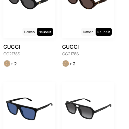
Damen
Neuheit
Damen
Neuheit
GUCCI
GUCCI
GG2178S
GG2178S
+ 2
+ 2