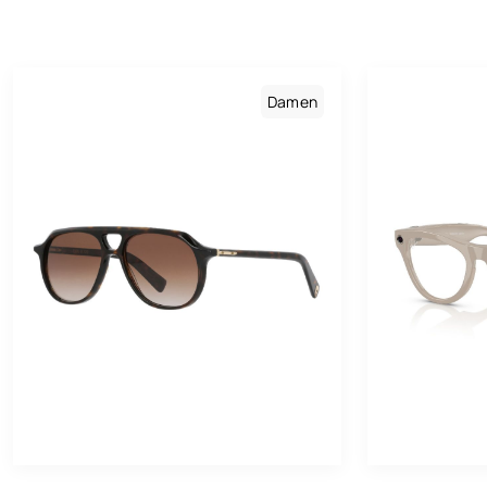
He
Ge
Damen