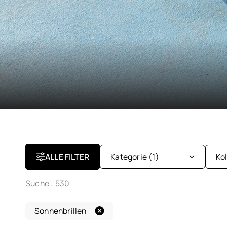
ALLE FILTER
Kategorie
(1)
Ko
Suche :
530
Brillen
Ki
Sonnenbrillen
Sonnenbrillen
Da