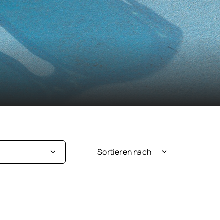
Sortieren nach
Neuheit
ige
Beliebtheit
au