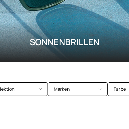
SONNENBRILLEN
llektion
Marken
Farbe
nder
Be
men
Bl
Ba&sh