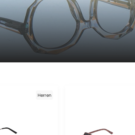
Maison Léo
Maui Jim
Medley
Medley Sport
Miu Miu
Montblanc
Morphoz
Nike
Herren
Oakley
Oakley Meta
Oliver Peoples
Paul & Joe