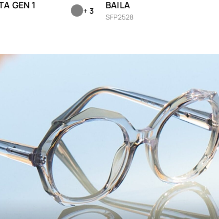
TA GEN 1
BAILA
Beckham
+ 3
Nu
SFP2528
Façonnable
Or
Giorgio Armani
Pf
Gucci
Ro
Hugo
Ro
Ibizcus
Sc
Jaw
Julbo
Sc
Kumquat
Sil
Limless
Tr
Little Paul & Joe
Vio
Longchamp
We