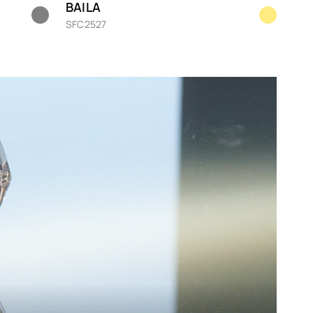
BAILA
de
SFC2527
ange
laume
sa
t
hildpatt
hwarz
ber
ansparent
lett
iß