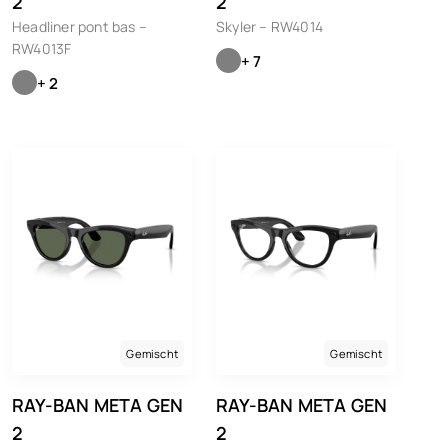
2
2
Headliner pont bas –
Skyler – RW4014
RW4013F
+ 7
+ 2
Gemischt
Gemischt
RAY-BAN META GEN
RAY-BAN META GEN
2
2