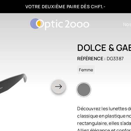
FACILITÉS DE PAIEMENT : 3, 6 OU 12 FOIS
Nos
DOLCE & GA
RÉFÉRENCE :
DG3387
Femme
Découvrez les lunettes 
classique en plastique n
rectangulaire, elles s’ad
Alliez élégance et confor