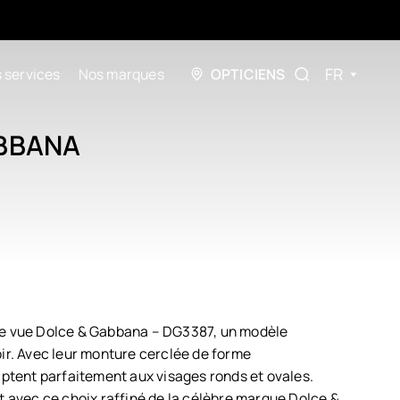
FR
 services
Nos marques
OPTICIENS
BBANA
de vue Dolce & Gabbana – DG3387, un modèle
oir. Avec leur monture cerclée de forme
aptent parfaitement aux visages ronds et ovales.
t avec ce choix raffiné de la célèbre marque Dolce &