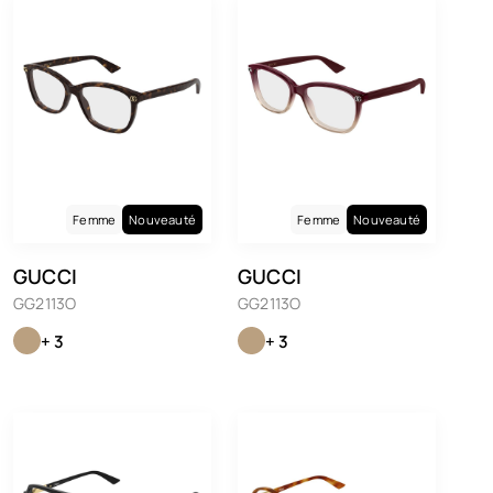
Femme
Nouveauté
Femme
Nouveauté
GUCCI
GUCCI
GG2113O
GG2113O
+ 3
+ 3