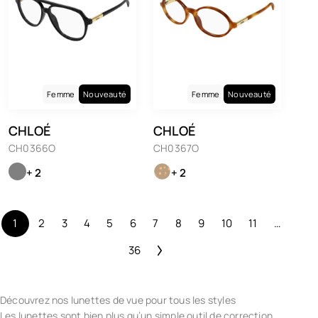
Femme
Nouveauté
Femme
Nouveauté
CHLOÉ
CHLOÉ
CH0366O
CH0367O
+ 2
+ 2
1
2
3
4
5
6
7
8
9
10
11
…
36
Découvrez nos lunettes de vue pour tous les styles
Les lunettes sont bien plus qu’un simple outil de correction