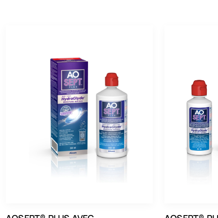
Produit d’entretien
Johnson & Johnson
Optic Swiss Services
AOSEPT® PLUS AVEC
AOSEPT® PL