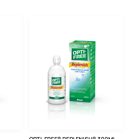
OPTI-FREE® REPLENISH® 300ML