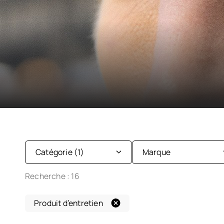
Catégorie
(1)
Marque
Recherche :
16
Gouttes oculaires
Alcon
Produit d’entretien
Lentilles de contact
Coopervision