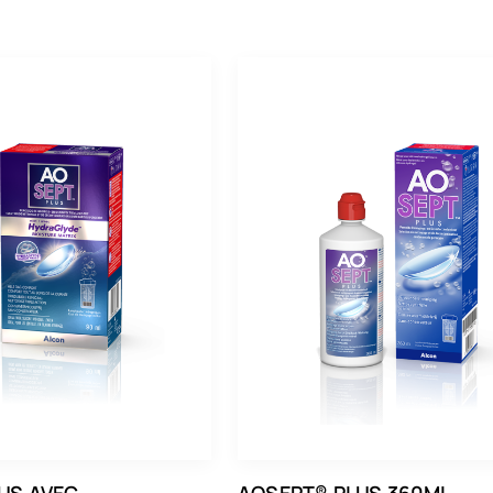
Lentilles mensuelles
Boite de 6
Boite de 12
Boite de 30
Boite de 90
US AVEC
AOSEPT® PLUS 360ML