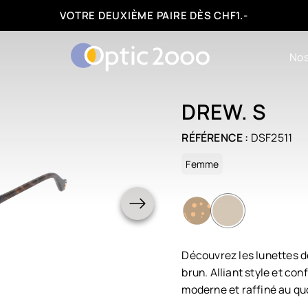
FACILITÉS DE PAIEMENT : 3, 6 OU 12 FOIS
Nos
DREW. S
RÉFÉRENCE :
DSF2511
Femme
Découvrez les lunettes d
brun. Alliant style et con
moderne et raffiné au qu