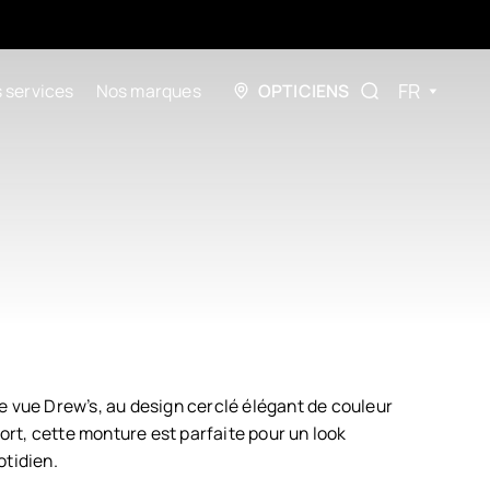
FR
 services
Nos marques
OPTICIENS
e vue Drew’s, au design cerclé élégant de couleur
fort, cette monture est parfaite pour un look
otidien.