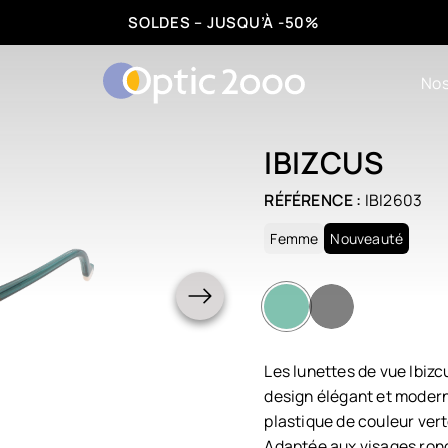
VOTRE DEUXIÈME PAIRE DÈS CHF1.-
Nos
IBIZCUS
RÉFÉRENCE :
IBI2603
Femme
Nouveauté
Les lunettes de vue Ibizc
design élégant et moder
plastique de couleur vert
Adaptée aux visages ronds