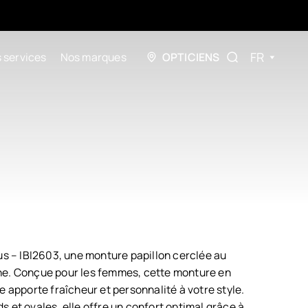
FR
 services
Nos marques
OPTICIENS
us – IBI2603, une monture papillon cerclée au
ne. Conçue pour les femmes, cette monture en
e apporte fraîcheur et personnalité à votre style.
 et ovales, elle offre un confort optimal grâce à