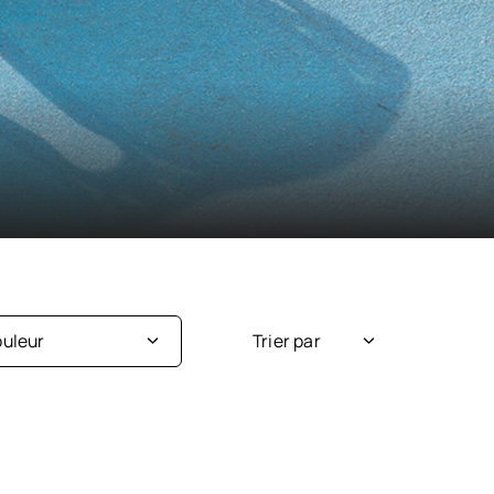
uleur
Trier par
Nouveauté
Argent
Popularité
Beige