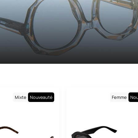
Maison Léo
Maui Jim
Medley
Medley Sport
Miu Miu
Montblanc
Morphoz
Nike
Mixte
Nouveauté
Femme
Nou
Oakley
Oakley Meta
Oliver Peoples
Paul & Joe