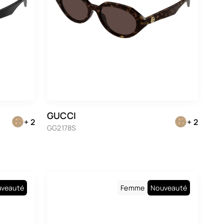
GUCCI
+ 2
+ 2
GG2178S
veauté
Femme
Nouveauté