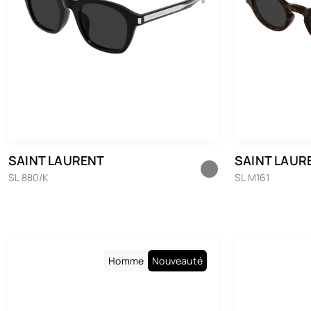
SAINT LAURENT
SAINT LAUR
SL 880/K
SL M161
Homme
Nouveauté