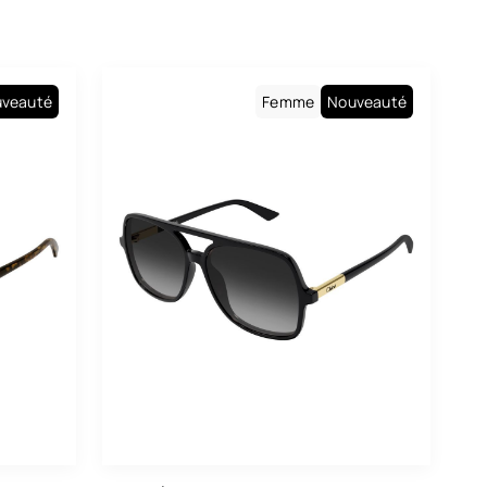
Blanc
Bleu
veauté
Femme
Nouveauté
Bordeaux
Brun
Doré
Ecaille
Gris
Gris Métal
Jaune
Kaki
Lilas