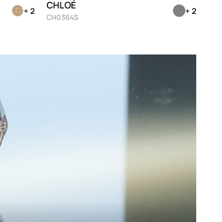
CHLOÉ
+ 2
+ 2
Marron
CH0364S
Mauve
Noir
Nude
Orange
Prune
Rose
Rouge
Transparent
Vert
Violet