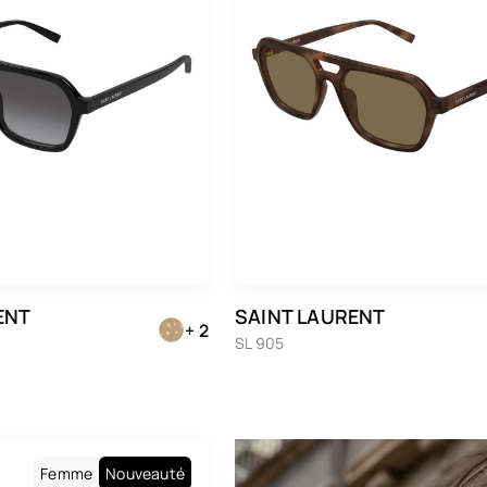
ENT
SAINT LAURENT
+ 2
SL 905
Femme
Nouveauté