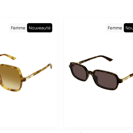
Homme
Baila
Mixte
Boss
Carolina Herrera
Femme
Nouveauté
Femme
Nou
Carrera
Cartier
Charlie Chill
Chloé
Cosmopolitan
Dolce & Gabbana
Drew. S
Emporio Armani
Eyewear By David