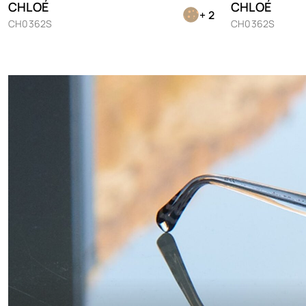
CHLOÉ
CHLOÉ
+ 2
CH0362S
CH0362S