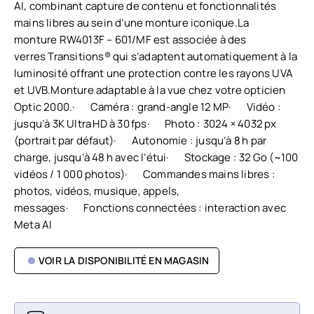
AI, combinant capture de contenu et fonctionnalités
mains libres au sein d’une monture iconique.La
monture RW4013F – 601/MF est associée à des
verres Transitions® qui s’adaptent automatiquement à la
luminosité offrant une protection contre les rayons UVA
et UVB.Monture adaptable à la vue chez votre opticien
Optic 2000.· Caméra : grand-angle 12 MP· Vidéo :
jusqu’à 3K Ultra HD à 30 fps· Photo : 3024 × 4032 px
(portrait par défaut)· Autonomie : jusqu’à 8 h par
charge, jusqu’à 48 h avec l’étui· Stockage : 32 Go (~100
vidéos / 1 000 photos)· Commandes mains libres :
photos, vidéos, musique, appels,
messages· Fonctions connectées : interaction avec
Meta AI
VOIR LA DISPONIBILITÉ EN MAGASIN