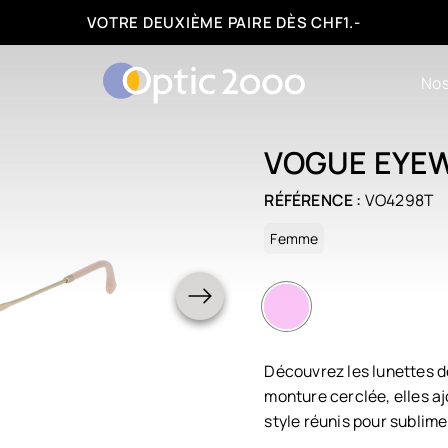
FACILITÉS DE PAIEMENT : 3, 6 OU 12 FOIS
Nos
VOGUE EYE
RÉFÉRENCE :
VO4298T
Femme
Découvrez les lunettes d
monture cerclée, elles aj
style réunis pour sublime