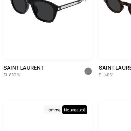
SAINT LAURENT
SAINT LAUR
SL 880/K
SL M161
Homme
Nouveauté