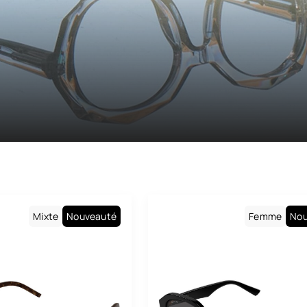
Maison Léo
Maui Jim
Medley
Medley Sport
Miu Miu
Montblanc
Morphoz
Nike
Mixte
Nouveauté
Femme
Nou
Oakley
Oakley Meta
Oliver Peoples
Paul & Joe