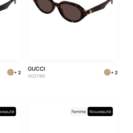
GUCCI
+ 2
+ 2
GG2178S
veauté
Femme
Nouveauté