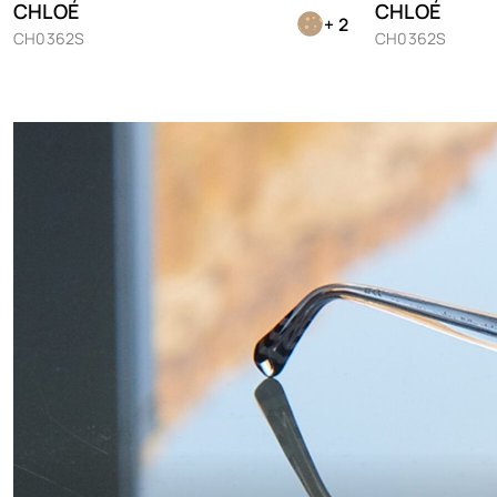
CHLOÉ
CHLOÉ
+ 2
CH0362S
CH0362S