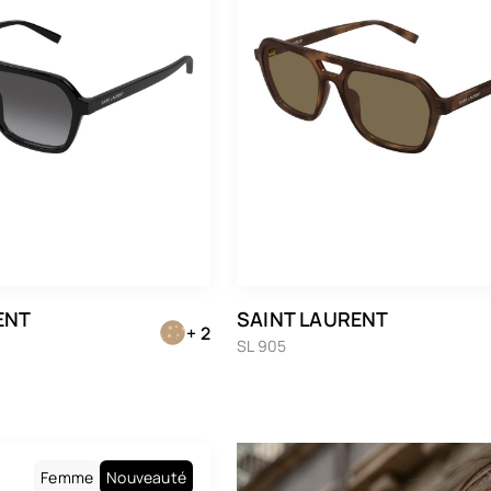
ENT
SAINT LAURENT
+ 2
SL 905
Femme
Nouveauté