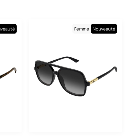
Blanc
Bleu
veauté
Femme
Nouveauté
Bordeaux
Brun
Doré
Ecaille
Gris
Gris Métal
Jaune
Kaki
Lilas