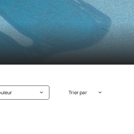
uleur
Trier par
Nouveauté
Argent
Popularité
Beige