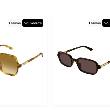
Homme
Baila
Mixte
Boss
Carolina Herrera
Femme
Nouveauté
Femme
Nou
Carrera
Cartier
Charlie Chill
Chloé
Cosmopolitan
Dolce & Gabbana
Drew. S
Emporio Armani
Eyewear By David