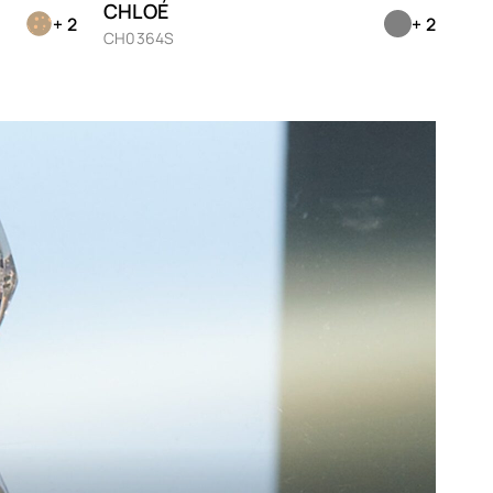
CHLOÉ
+ 2
+ 2
Marron
CH0364S
Mauve
Noir
Nude
Orange
Prune
Rose
Rouge
Transparent
Vert
Violet