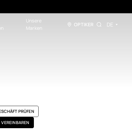
Unsere
DE
OPTIKER
en
Marken
GESCHÄFT PRÜFEN
N VEREINBAREN