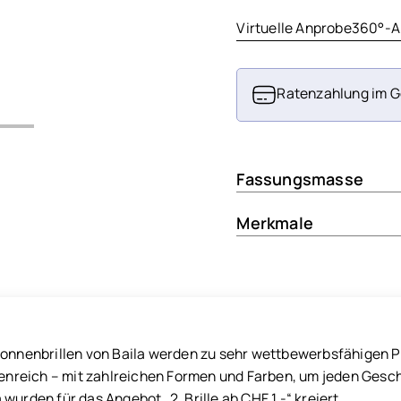
Virtuelle Anprobe
360°-A
Ratenzahlung im G
Fassungsmasse
Merkmale
Sonnenbrillen von Baila werden zu sehr wettbewerbsfähigen Pre
ttenreich – mit zahlreichen Formen und Farben, um jeden Gesc
wurden für das Angebot „2. Brille ab CHF 1.-“ kreiert.