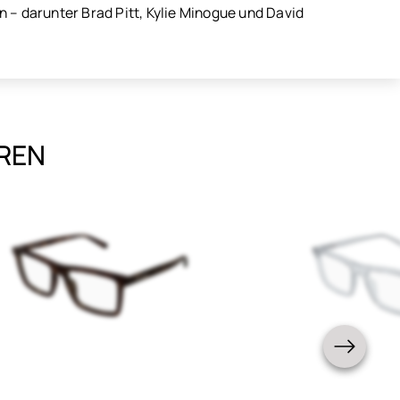
 – darunter Brad Pitt, Kylie Minogue und David
EREN