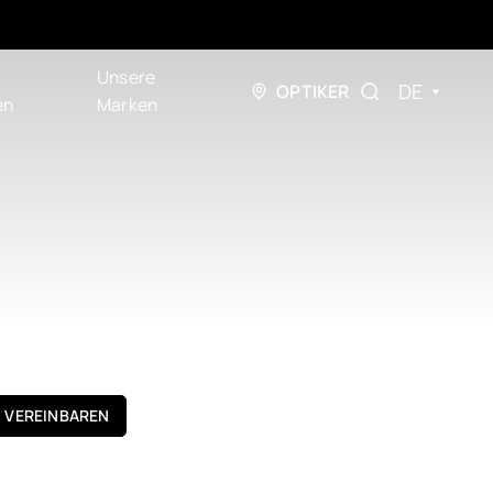
Unsere
DE
OPTIKER
en
Marken
N VEREINBAREN