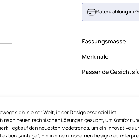
Ratenzahlung im G
Fassungsmasse
Merkmale
Passende Gesichtsf
wegt sich in einer Welt, in der Design essenziell ist.
ich nach neuen technischen Lösungen gesucht, um Komfort und 
k liegt auf den neuesten Modetrends, um ein innovatives un
lektion „Vintage“, die in einem modernen Design neu interpret