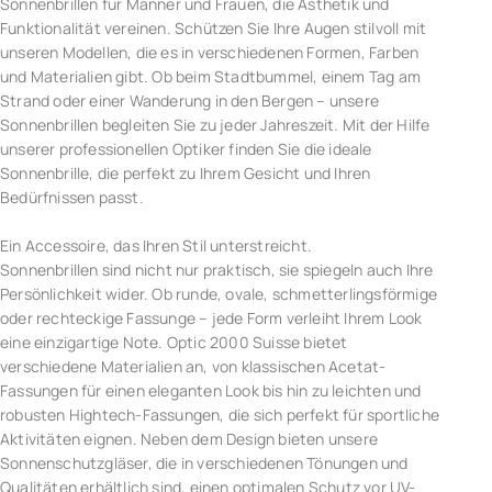
Sonnenbrillen für Männer und Frauen, die Ästhetik und
Funktionalität vereinen. Schützen Sie Ihre Augen stilvoll mit
unseren Modellen, die es in verschiedenen Formen, Farben
und Materialien gibt. Ob beim Stadtbummel, einem Tag am
Strand oder einer Wanderung in den Bergen – unsere
Sonnenbrillen begleiten Sie zu jeder Jahreszeit. Mit der Hilfe
unserer professionellen Optiker finden Sie die ideale
Sonnenbrille, die perfekt zu Ihrem Gesicht und Ihren
Bedürfnissen passt.
Ein Accessoire, das Ihren Stil unterstreicht.
Sonnenbrillen sind nicht nur praktisch, sie spiegeln auch Ihre
Persönlichkeit wider. Ob runde, ovale, schmetterlingsförmige
oder rechteckige Fassunge – jede Form verleiht Ihrem Look
eine einzigartige Note. Optic 2000 Suisse bietet
verschiedene Materialien an, von klassischen Acetat-
Fassungen für einen eleganten Look bis hin zu leichten und
robusten Hightech-Fassungen, die sich perfekt für sportliche
Aktivitäten eignen. Neben dem Design bieten unsere
Sonnenschutzgläser, die in verschiedenen Tönungen und
Qualitäten erhältlich sind, einen optimalen Schutz vor UV-