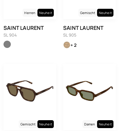
Herren
Neuheit
Gemischt
Neuheit
SAINT LAURENT
SAINT LAURENT
SL 904
SL 905
+ 2
Gemischt
Neuheit
Damen
Neuheit