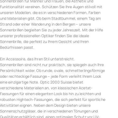
Sonnenbrillen für Männer und Frauen, die Ästhetik und
Funktionalität vereinen. Schützen Sie Ihre Augen stilvoll mit
unseren Modellen, die es in verschiedenen Formen, Farben
und Materialien gibt. Ob beim Stadtbummel, einem Tag am
Strand oder einer Wanderung in den Bergen – unsere
Sonnenbrillen begleiten Sie zu jeder Jahreszeit. Mit der Hilfe
unserer professionellen Optiker finden Sie die ideale
Sonnenbrille, die perfekt zu Ihrem Gesicht und Ihren
Bedürfnissen passt.
Ein Accessoire, das Ihren Stil unterstreicht.
Sonnenbrillen sind nicht nur praktisch, sie spiegeln auch Ihre
Persönlichkeit wider. Ob runde, ovale, schmetterlingsförmige
oder rechteckige Fassunge – jede Form verleiht Ihrem Look
eine einzigartige Note. Optic 2000 Suisse bietet
verschiedene Materialien an, von klassischen Acetat-
Fassungen für einen eleganten Look bis hin zu leichten und
robusten Hightech-Fassungen, die sich perfekt für sportliche
Aktivitäten eignen. Neben dem Design bieten unsere
Sonnenschutzgläser, die in verschiedenen Tönungen und
Qualitäten erhältlich sind, einen optimalen Schutz vor UV-