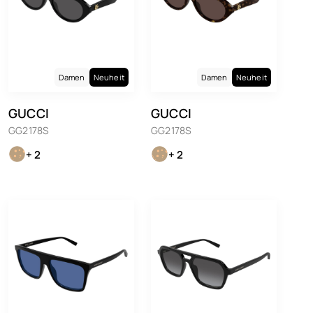
Damen
Neuheit
Damen
Neuheit
GUCCI
GUCCI
GG2178S
GG2178S
+ 2
+ 2