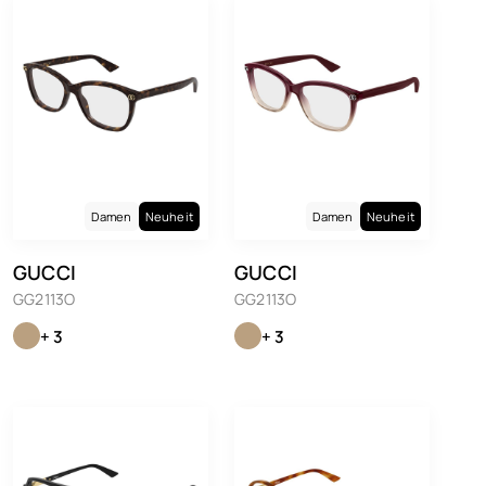
Damen
Neuheit
Damen
Neuheit
GUCCI
GUCCI
GG2113O
GG2113O
+ 3
+ 3