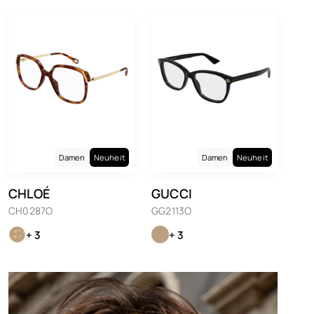
Damen
Neuheit
Damen
Neuheit
CHLOÉ
GUCCI
CH0287O
GG2113O
+ 3
+ 3