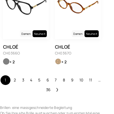
Damen
Neuheit
Damen
Neuheit
CHLOÉ
CHLOÉ
CH0366O
CH0367O
+ 2
+ 2
1
2
3
4
5
6
7
8
9
10
11
…
36
Brillen: eine massgeschneiderte Begleitung
Ob Sie Ihre alte Brille austauschen oder zum ersten Mal eine