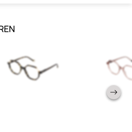
EREN
Damen
Neuheit
Damen