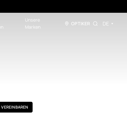
Unsere
DE
OPTIKER
en
Marken
N VEREINBAREN