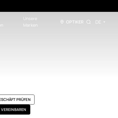
Unsere
DE
OPTIKER
en
Marken
GESCHÄFT PRÜFEN
N VEREINBAREN