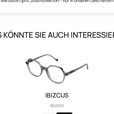
exklusive Optic 2ooo Kollektion – nur in unseren Geschäften e
 KÖNNTE SIE AUCH INTERESSI
IBIZCUS
IBI2601