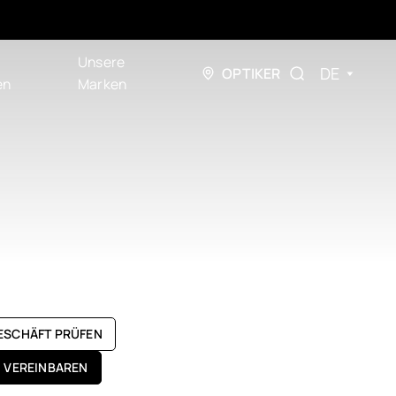
Unsere
DE
OPTIKER
en
Marken
GESCHÄFT PRÜFEN
N VEREINBAREN