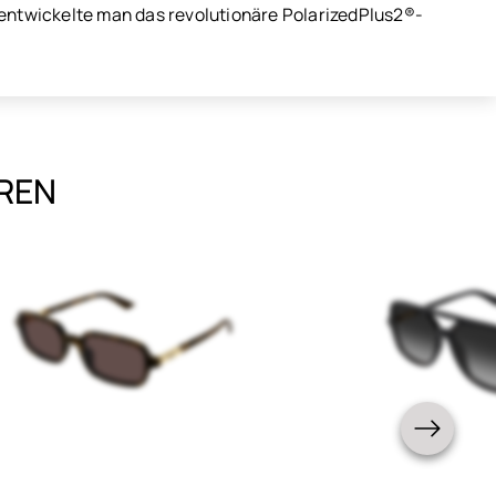
 entwickelte man das revolutionäre PolarizedPlus2®-
EREN