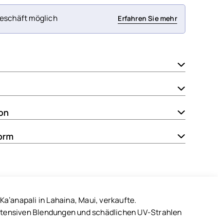
eschäft möglich
Erfahren Sie mehr
ion
orm
a’anapali in Lahaina, Maui, verkaufte.
 intensiven Blendungen und schädlichen UV-Strahlen