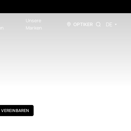
Unsere
DE
OPTIKER
en
Marken
N VEREINBAREN