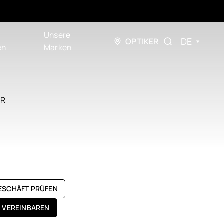
Unsere
DE
OPTIKER
en
Marken
TR
GESCHÄFT PRÜFEN
N VEREINBAREN