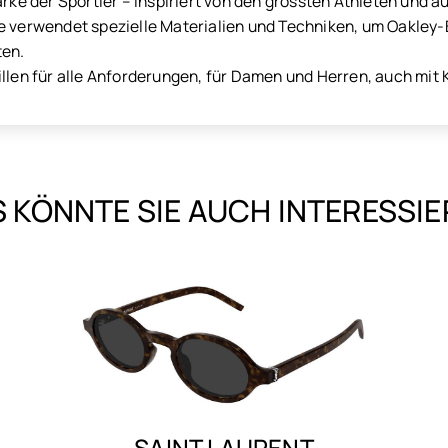
arke der Sportler – inspiriert von den grössten Athleten und 
e verwendet spezielle Materialien und Techniken, um Oakley-Br
ten.
illen für alle Anforderungen, für Damen und Herren, auch mit 
 KÖNNTE SIE AUCH INTERESSI
SAINT LAURENT