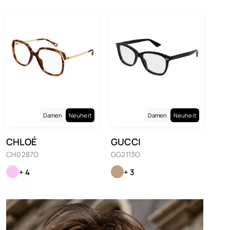
Damen
Neuheit
Damen
Neuheit
CHLOÉ
GUCCI
CH0287O
GG2113O
+ 4
+ 3