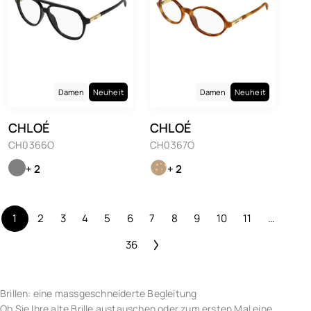
Damen
Neuheit
Damen
Neuheit
CHLOÉ
CHLOÉ
CH0366O
CH0367O
+ 2
+ 2
1
2
3
4
5
6
7
8
9
10
11
…
36
Brillen: eine massgeschneiderte Begleitung
Ob Sie Ihre alte Brille austauschen oder zum ersten Mal eine