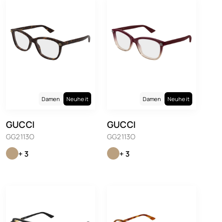
Damen
Neuheit
Damen
Neuheit
GUCCI
GUCCI
GG2113O
GG2113O
+ 3
+ 3