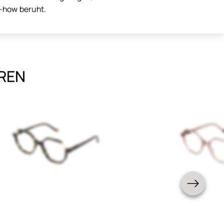
w-how beruht.
EREN