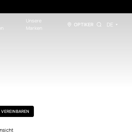
Unsere
DE
OPTIKER
en
Marken
N VEREINBAREN
nsicht