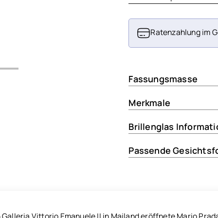
Ratenzahlung im G
Fassungsmasse
Merkmale
Brillenglas Informat
Passende Gesichtsf
 Galleria Vittorio Emanuele II in Mailand eröffnete Mario Pra