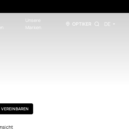
Unsere
DE
OPTIKER
en
Marken
N VEREINBAREN
nsicht