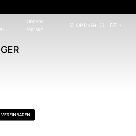
Unsere
DE
OPTIKER
en
Marken
IGER
N VEREINBAREN