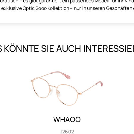
ratisch – es gibt garantiert ein passendes Modell für Ihr Kind
exklusive Optic 2ooo Kollektion – nur in unseren Geschäften e
 KÖNNTE SIE AUCH INTERESSI
WHAOO
J2603