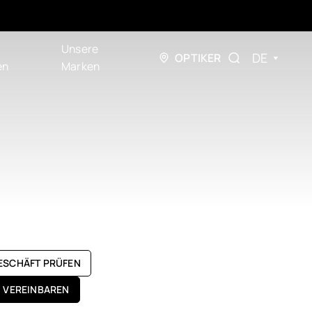
Unsere
DE
OPTIKER
en
Marken
GESCHÄFT PRÜFEN
N VEREINBAREN