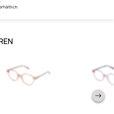
.
rhältlich.
EREN