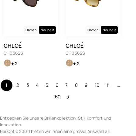
Damen
Neuheit
Damen
Neuheit
CHLOÉ
CHLOÉ
CH0362S
CH0362S
+ 2
+ 2
1
2
3
4
5
6
7
8
9
10
11
…
60
Entdecken Sie unsere Brillenkollektion: Stil, Komfort und
Innovation.
Bei Optic 2000 bieten wir Ihnen eine grosse Auswahl an