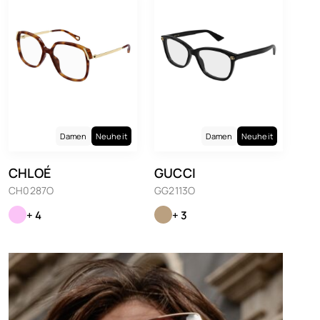
Damen
Neuheit
Damen
Neuheit
CHLOÉ
GUCCI
CH0287O
GG2113O
+ 4
+ 3