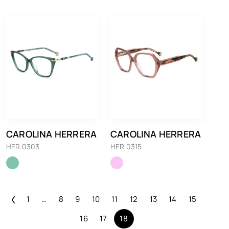
CAROLINA HERRERA
CAROLINA HERRERA
HER 0303
HER 0315
1
…
8
9
10
11
12
13
14
15
16
17
18