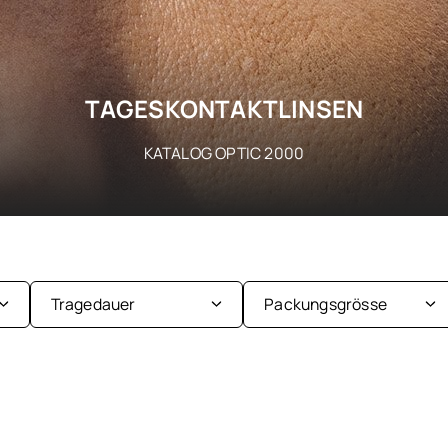
TAGESKONTAKTLINSEN
KATALOG OPTIC 2000
Tragedauer
Packungsgrösse
2-Wochenlinsen
10er Packung
Tageslinsen
2er Packung