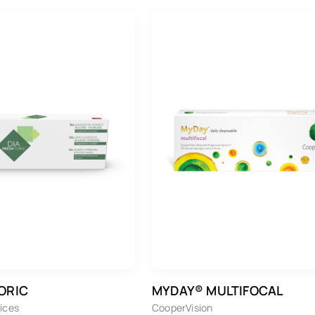
Monatslinsen
6er Packung
12er Packung
30er Packung
90er Packung
ORIC
MYDAY® MULTIFOCAL
ices
CooperVision