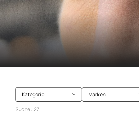
Kategorie
Marken
Suche :
27
Augentropfen
Coopervision
Pflegeprodukte
Johnson & Johnson