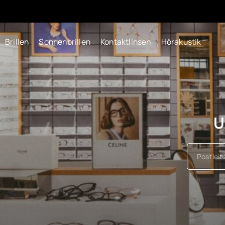
Brillen
Sonnenbrillen
Kontaktlinsen
Hörakustik
U