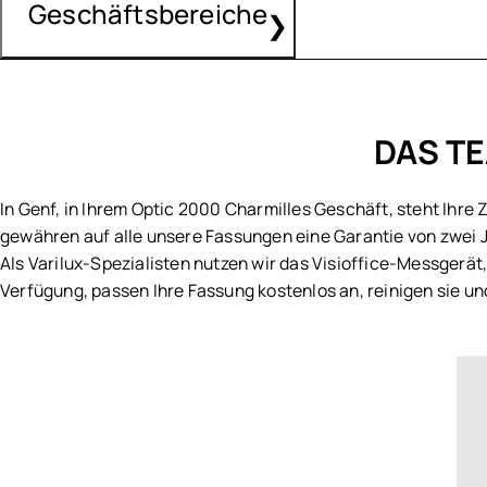
Geschäftsbereiche
Ultraschallreinigung Ihrer Brille
Charlie Chill
Anpassung von Kontaktlinsen
Cosmopolitan
Form – und Stilberatung
Drew.S
Sonnenbrillen
Brillenglasbestimmung inkl. Augencheck
Limless
Fassungen
Sehtest für den Führerschein
Maison Léo
DAS TE
Messung des Augeninnendrucks
Morel
Verlangsamung der Myopie
Persol
Schutzbrillen
In Genf, in Ihrem Optic 2000 Charmilles Geschäft, steht Ihre 
Seiko
Varilux-Spezialist
gewähren auf alle unsere Fassungen eine Garantie von zwei 
Silhouette
Als Varilux-Spezialisten nutzen wir das Visioffice-Messgerät
Whaoo
ALLE DIENSTLEISTUNGEN VON OPTIC 2000 ANSEHEN
Verfügung, passen Ihre Fassung kostenlos an, reinigen sie u
Blush by Caroline Abram
Talla Eyewear
Chloé
Emporio Armani
Gucci
Longchamp
David Beckham
Nike