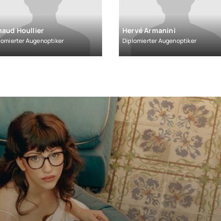
naud Houllier
Hervé Armanini
lomierter Augenoptiker
Diplomierter Augenoptiker