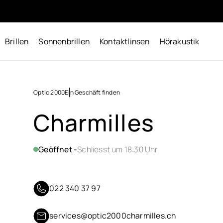
Brillen
Sonnenbrillen
Kontaktlinsen
Hörakustik
Optic 2000
Ein Geschäft finden
Charmilles
Geöffnet -
Schliesst um 18:30 Uhr
022 340 37 97
services@optic2000charmilles.ch