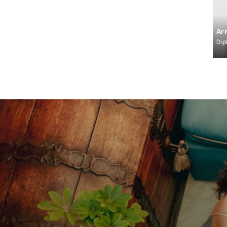
Ray-Ban
Easy Clip
Ar
Ibizcus
Dip
Julbo
Oxibis
Zyö
ALLE MARKEN VON OPTIC 2000 ANSEHEN