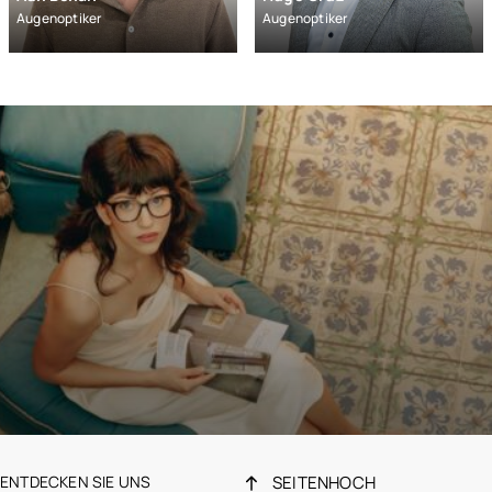
Miu Miu
Augenoptiker
Augenoptiker
Prada
Tom Ford
Champion
Garrett Leight
New Yorker
Ray-Ban
Tommy Hilfiger
Ibizcus
Izipizi
Kumquat
Little Eleven Paris
Lunor
Oxibis
Serengeti
ALLE MARKEN VON OPTIC 2000 ANSEHEN
ENTDECKEN SIE UNS
SEITENHOCH