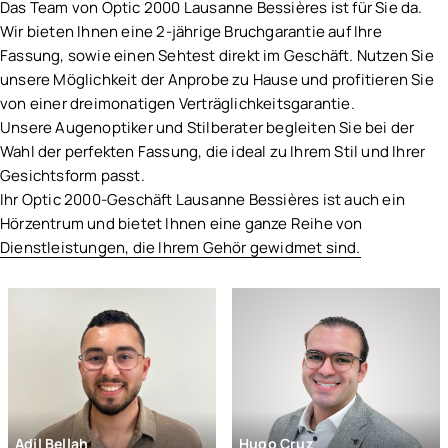
Maison Léo
Das Team von Optic 2000 Lausanne Bessières ist für Sie da.
Fassungen
Medley
Wir bieten Ihnen eine 2-jährige Bruchgarantie auf Ihre
ALLE DIENSTLEISTUNGEN VON OPTIC 2000
Persol
Fassung, sowie einen Sehtest direkt im Geschäft. Nutzen Sie
ANSEHEN
Seiko
unsere Möglichkeit der Anprobe zu Hause und profitieren Sie
Whaoo
von einer dreimonatigen Verträglichkeitsgarantie.
Alain Mikli
Unsere Augenoptiker und Stilberater begleiten Sie bei der
Blush by Caroline Abram
Wahl der perfekten Fassung, die ideal zu Ihrem Stil und Ihrer
Face à Face
Gesichtsform passt.
Caroline Abram
Ihr Optic 2000-Geschäft Lausanne Bessières ist auch ein
Lindberg
Hörzentrum und bietet Ihnen eine ganze Reihe von
Mykita
Dienstleistungen, die Ihrem Gehör gewidmet sind.
Vinyl Factory
Cartier
Céline
Chanel
Dior
Emporio Armani
Giorgio Armani
Gucci
Adil Bellah
Hugo Cruz