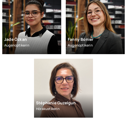
Jade Özkan
Fanny Bonier
Augenoptikerin
Augenoptikerin
Stéphanie Guzelgun
Hörakustikerin