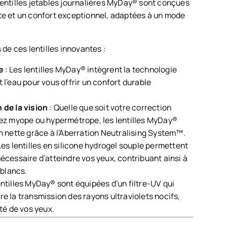
 lentilles jetables journalières MyDay® sont conçues
tte et un confort exceptionnel, adaptées à un mode
de ces lentilles innovantes :
e
: Les lentilles MyDay® intègrent la technologie
 l’eau pour vous offrir un confort durable
 de la vision
: Quelle que soit votre correction
yez myope ou hypermétrope, les lentilles MyDay®
n nette grâce à l’Aberration Neutralising System™.
Les lentilles en silicone hydrogel souple permettent
écessaire d’atteindre vos yeux, contribuant ainsi à
 blancs.
entilles MyDay® sont équipées d’un filtre-UV qui
e la transmission des rayons ultraviolets nocifs,
nté de vos yeux.