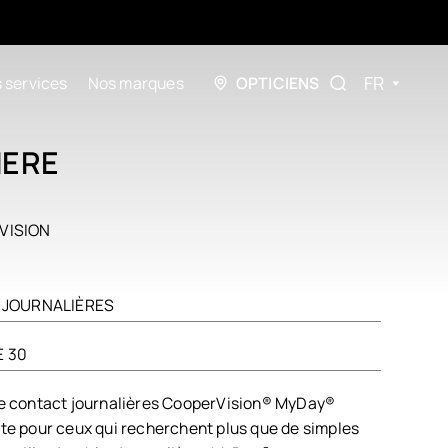
FR
 services
Nos marques
OPTICIENS
HERE
T
VISION
S JOURNALIÈRES
E 30
 de contact journalières CooperVision® MyDay®
ite pour ceux qui recherchent plus que de simples