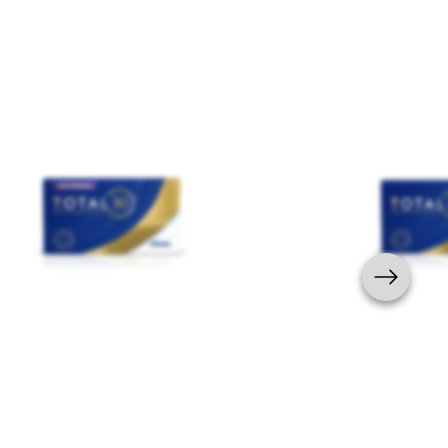
ALCON
TOTAL30® MULTIFOCAL
VOIR LE PRODUIT