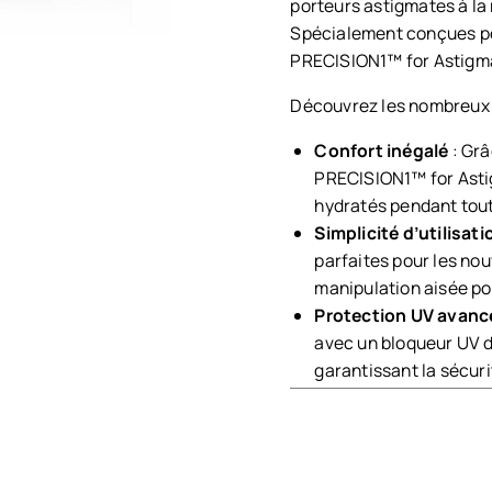
porteurs astigmates à la 
Spécialement conçues pou
PRECISION1™ for Astigma
Découvrez les nombreux a
Confort inégalé
: Gr
PRECISION1™ for Asti
hydratés pendant tout
Simplicité d’utilisati
parfaites pour les nou
manipulation aisée pou
Protection UV avanc
avec un bloqueur UV de
garantissant la sécuri