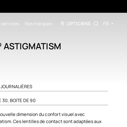
FR
 services
Nos marques
OPTICIENS
® ASTIGMATISM
T
S JOURNALIÈRES
E 30, BOITE DE 90
ouvelle dimension du confort visuel avec
ism. Ces lentilles de contact sont adaptées aux