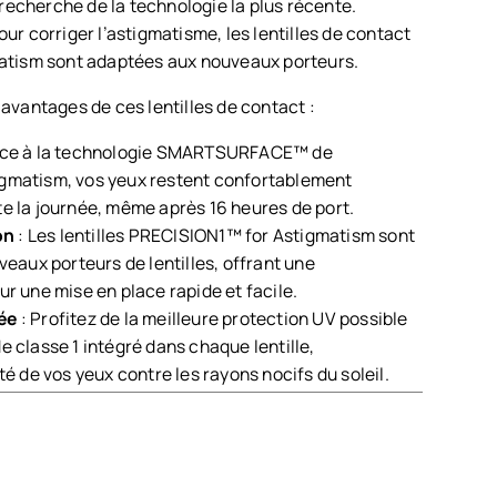
recherche de la technologie la plus récente.
r corriger l’astigmatisme, les lentilles de contact
tism sont adaptées aux nouveaux porteurs.
vantages de ces lentilles de contact :
âce à la technologie SMARTSURFACE™ de
gmatism, vos yeux restent confortablement
e la journée, même après 16 heures de port.
on
: Les lentilles PRECISION1™ for Astigmatism sont
veaux porteurs de lentilles, offrant une
r une mise en place rapide et facile.
ée
: Profitez de la meilleure protection UV possible
 classe 1 intégré dans chaque lentille,
té de vos yeux contre les rayons nocifs du soleil.