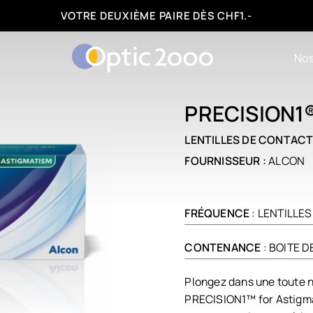
FACILITÉS DE PAIEMENT : 3, 6 OU 12 FOIS
Nos
PRECISION1
LENTILLES DE CONTAC
FOURNISSEUR :
ALCON
FRÉQUENCE
: LENTILLE
CONTENANCE
: BOITE D
Plongez dans une toute n
PRECISION1™ for Astigmat