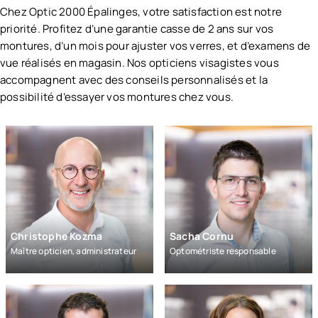
Morel
Chez Optic 2000 Épalinges, votre satisfaction est notre
Espace optiques
Mesure de la pression intraoculaire
Platon
priorité. Profitez d’une garantie casse de 2 ans sur vos
Contrôle de la santé oculaire
Silhouette
montures, d’un mois pour ajuster vos verres, et d’examens de
Freination de la myopie
Whaoo
vue réalisés en magasin. Nos opticiens visagistes vous
Loupes et jumelles optiques
Andy Wolf
accompagnent avec des conseils personnalisés et la
Lunettes de sport adaptées à la vue
Blush by Caroline Abram
possibilité d’essayer vos montures chez vous.
Lunettes de tir
Brett Eyewear
Spécialiste Varilux
Caroline Abram
Spécialiste progressifs
Götti
Lunettes de sécurité
Moderato
Lunettes de natation/plongée à la vue
Orgreen
Dior
VOIR TOUS LES SERVICES OPTIC 2000
Emporio Armani
Gucci
Christophe Kozma
Sacha Cornu
Tom Ford
Maître opticien, administrateur
Optométriste responsable
Burberry
Champion
Garrett Leight
Little Paul & Joe