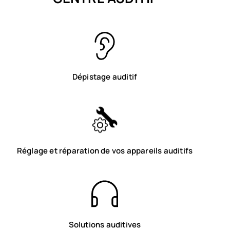
Lunettes de sport adaptées à la vue
J.F.Rey
Lunettes de tir
Oliver Peoples
Spécialiste Varilux
Soho by J.F Rey
Spécialiste progressifs
Chloé
Verres anti-migraines
Dolce & Gabbana
Giorgio Armani
VOIR TOUS LES SERVICES OPTIC 2000
Dépistage auditif
Gucci
Montblanc
Saint Laurent
Tom Ford
Champion
IKKS
Réglage et réparation de vos appareils auditifs
New York Yankees
Ray-Ban
Eleven Paris
Exalto
Oakley
Oxibis
Solutions auditives