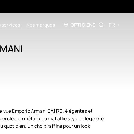
FR
 services
Nos marques
OPTICIENS
RMANI
e vue Emporio Armani EA1170, élégantes et
erclée en métal bleu mat allie style et légèreté
u quotidien. Un choix raffiné pour un look